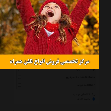
حتما قبل از خرید کالاهای لیست به تاریخ آخرین به روز رسانی قیمت ها
توجه نمائید و در صورتیکه قیمت کالا به روز نبود، یا از طریق 'پنل
درخواست قیمت' درخواست خود را ثبت فرمائید و یا با پرسنل واحد
فروش Hyper Khodro تماس حاصل فرمائید.
انتخاب گروه
سر دنده Head Gear
همه گروهها
دانلوپ Dunlop
جک موتورز Jac Motors
متفرقه Other
کالاهای موجود
کلیه کالاها