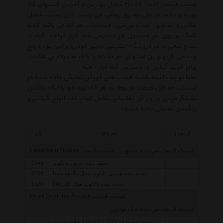
لیست قیمت Head Gear شامل بهترین و آخرین قیمتهای کالا
بوده و دائما در حال به روز رسانی می باشد. این لیست شامل
عکس و تصاویر ، نقد و بررسی ، مشخصات هر کالا می باشد که با
کلیک بر روی هر محصول در دسترس شما قرار خواهد گرفت.
تمام سعی ما در فروشگاه اینترنتی هایپر خودرو بر این بوده رنج
وسیعی از بهترین مدلهای سر دنده را با قیمت رقابتی مناسب
برای خرید آنلاین در دسترس شما قرار دهیم.
لطفا توجه داشته باشید قیمت های فروش نمایش داده شده در
لیست، حداقل قیمت مربوط به هر کالا بوده و با نگاه داشتن
نشانگر موس بر روی آن اطلاعاتی شامل انواع کالا، انواع گارانتی و
رنگبندی نمایش داده میشود.
قیمت
نام کالا
کد
لیست قیمت سر دنده دانلوپ
لیست قیمت Head Gear Dunlop
دسته دنده چرمی دانلوپ
1645
دسته دنده چرمی دانلوپ مدل Indianpolis
6239
دسته دنده دانلوپ مدل 040120
1520
لیست قیمت Head Gear Jac Motors
لیست قیمت سر دنده جک موتورز
دسته دنده مدل 1703100U7050 مناسب برای