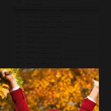
7478
خودروهای جک
لیست قیمت سر دنده متفرقه
لیست قیمت Head Gear Other
دسته دنده فیبر کربن مدل YI-63
9001
سر دنده تایپ آر مناسب برای پژو 405 و پژو پارس
3502
سر دنده تایپ آر مناسب برای خودرو سمند
3500
سر دنده تایپ آر مناسب برای پراید
3501
سر دنده تایپ آر مناسب برای پژو 206
3503
دسته دنده اسپارکو مدل ES1002
8986
دسته دنده مومو مدل ES1004
9058
دسته دنده مومو مدل ES1003
8991
سر دنده و گردگیر خودرو مناسب برای پژو 206
3798
سر دنده کروز مناسب برای سمند
3497
دسته دنده مدل Samurai
11547
دسته دنده GT مدل Light
9912
قبل از خرید کالاهای موجود در لیست قیمت سر دنده Head Gear ،
ابتدا مشخصات و توضیحات مربوطه را به دقت مطالعه نموده تا کالا از
نظر مشخصات نیاز شما را بر طرف سازد سپس قیمت، نوع و شرایط
گارانتی را بررسی نمائید. همچنین جهت انجام یک خرید صحیح توصیه
میکنیم شرایط خرید و فروش از هایپر خودرو را مطالعه و سپس اقدام به
خرید نمائید.