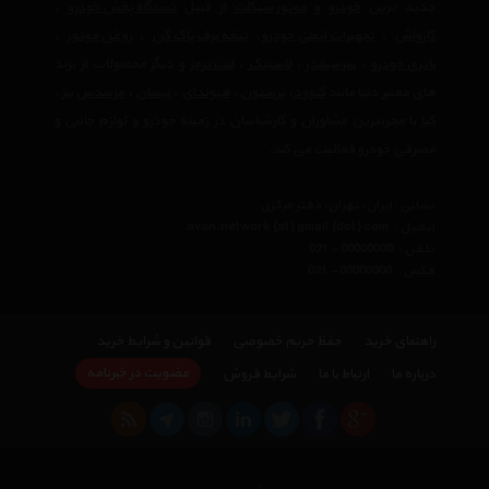
جدید ترین
خودرو
و
موتور سیکلت
از قبیل
دستگاه پخش خودرو
،
کارواش
،
تجهیرات ایمنی خودرو
،
تیغه برف پاک کن
،
روغن موتور
،
باتری خودرو
،
سرسیلندر
،
لاستیک
،
لنت ترمز
و دیگر محصولات از برند
های معتبر دنیا مانند
کنوود
،
پرستون
،
هیوندای
،
نیسان
،
مرسدس بنز
،
کیا
با مجربترین مشاوران و کارشناسان در زمینه خودرو و لوازم جانبی و
مصرفی خودرو فعالیت می کند.
نشانی : ایران، تهران، دفتر مرکزی
ایمیل :
avan.network {at} gmail {dot} com
تلفن :
021 - 00000000
فکس :
021 - 00000000
راهنمای خرید
حفظ حریم خصوصی
قوانین و شرایط خرید
عضویت در خبرنامه
درباره ما
ارتباط با ما
شرایط فروش