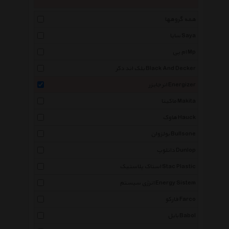
همه گروهها
سایا Saya
ام پی Mp
بلک اند دکر Black And Decker
انرجایزر Energizer
ماکیتا Makita
هاوک Hauck
بولزوان Bullsone
دانلوپ Dunlop
استاک پلاستیک Stac Plastic
انرژی سیستم Energy Sistem
فارکو Farco
بابل Babol