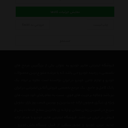
نمایش جزئیات کالاها
چاپ لیست
خروجی به Excel
جستجو
فروشگاه اینترنتی هایپر خودرو به عنوان یکی از بزرگترین مرجع های
تخصصی در زمینه خودرو می باشد که با عرضه متنوع ترین محصولات
خودرو و لوازم جانبی خودرو در ایران توانسته است علاوه بر ایجاد یک
بانک کامل و جامع ، یک مرجع تخصصی فروش آنلاین اینترنتی در ایران
نیز باشد وعلاوه بر مزیت های فوق، نسبت به تمام رقبای خود مزیت های
ویژه ی دیگری همچون ارائه جدیدترین و بهترین قیمت روز بازار، تحویل
سریع در کمترین زمان ممکن و ارائه ی بالاترین سطح خدمات پس از
فروش در ایران می باشد. فروشگاه اینترنتی هایپر خودرو با هدف ارائه
جدید ترین
خودرو
و
موتور سیکلت
از قبیل
دستگاه پخش خودرو
،