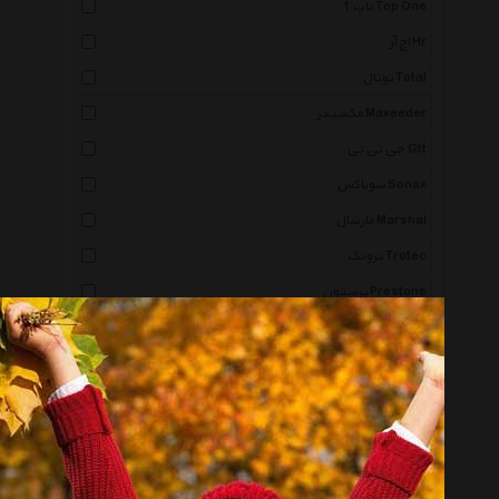
تاپ 1 Top One
اچ آر Hr
توتال Total
مکسیدر Maxeeder
جی تی تی Gtt
سوناکس Sonax
مارشال Marshal
تروتک Trotec
پرستون Prestone
نووا No Va
کلمن Coleman
جک موتورز Jac Motors
لیفان Lifan
پارتنر Partner