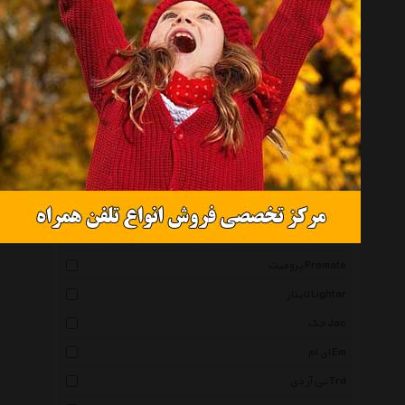
بی ال اس Bls
گتسان Getsun
آترود Atrod
متال گیر Metal Gear
مارپا Marpa
دیمارتینو Dimartino
های پاور High Power
دوو Daewoo
روستیک Rustic
پرومیت Promate
لایتار Lightar
جک Jac
ای ام Em
تی آر دی Trd