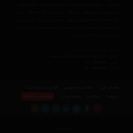
کارواش
،
تجهیرات ایمنی خودرو
،
تیغه برف پاک کن
،
روغن موتور
،
باتری خودرو
،
سرسیلندر
،
لاستیک
،
لنت ترمز
و دیگر محصولات از برند
های معتبر دنیا مانند
کنوود
،
پرستون
،
هیوندای
،
نیسان
،
مرسدس بنز
،
کیا
با مجربترین مشاوران و کارشناسان در زمینه خودرو و لوازم جانبی و
مصرفی خودرو فعالیت می کند.
نشانی : ایران، تهران، دفتر مرکزی
ایمیل :
avan.network {at} gmail {dot} com
تلفن :
021 - 00000000
فکس :
021 - 00000000
راهنمای خرید
حفظ حریم خصوصی
قوانین و شرایط خرید
عضویت در خبرنامه
درباره ما
ارتباط با ما
شرایط فروش
هایپر خودرو