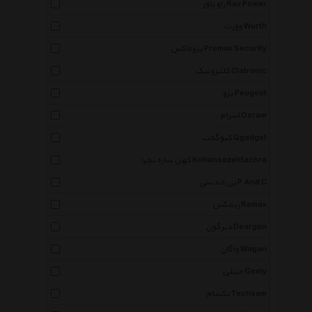
راو پاور Rav Power
وورث Wurth
پروماکس Promax Security
کلترونیک Clatronic
پژو Peugeot
اسرام Osram
کیوگجت Qgadget
کهن سازه تچرا Kohansazehtachra
پی اند سی P And C
ریمکس Remax
دیرگون Deargon
واگان Wagan
جیلی Geely
تکسام Techsam