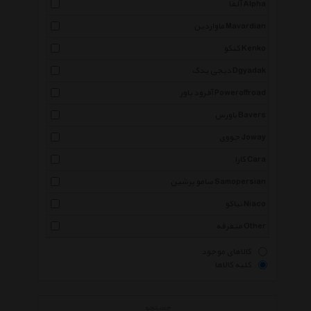
آلفا Alpha
ماواردین Mavardian
کنکو Kenko
دیجی یدک Dgyadak
آفرود پاور Poweroffroad
باورس Bavers
جووی Joway
کارا Cara
صامو پرشین Samopersian
نیاکو Niaco
متفرقه Other
کالاهای موجود
کلیه کالاها
جستجو