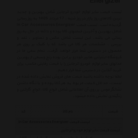
Energizer
لیست قیمت سایر لوازم خودرو انرجایزر شامل بهترین و جدید
ترین کالاهای روز بازار در روز شنبه , 17 مرداد 1405 به روز رسانی
گردیده است. لیست قیمت In Car Accessories Energizer
شامل بهترین و آخرین قیمتهای کالا بوده و دائما در حال به روز
رسانی می باشد. این لیست شامل عکس و تصاویر ، نقد و
بررسی ، مشخصات هر کالا می باشد که با کلیک بر روی هر
محصول در دسترس شما قرار خواهد گرفت. تمام سعی ما در
فروشگاه اینترنتی هایپر خودرو بر این بوده رنج وسیعی از بهترین
مدلهای سایر لوازم خودرو انرجایزر را با قیمت رقابتی مناسب برای
خرید آنلاین در دسترس شما قرار دهیم.
لطفا توجه داشته باشید قیمت های فروش نمایش داده شده در
لیست، حداقل قیمت مربوط به هر کالا بوده و با نگاه داشتن
نشانگر موس بر روی آن اطلاعاتی شامل انواع کالا، انواع گارانتی و
رنگبندی نمایش داده میشود.
قیمت
نام کالا
کد
لیست قیمت In Car Accessories Energizer
لیست قیمت سایر لوازم خودرو انرجایزر
اف ام پلیر انرجایزر مدل یونیورسال وایرلس
1468