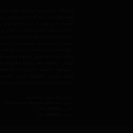
فروشگاه اینترنتی هایپر خودرو به عنوان یکی
زمینه خودرو می باشد که با عرضه متنوع تری
خودرو در ایران توانسته است علاوه بر ایجاد
تخصصی فروش آنلاین اینترنتی در ایران نیز
نسبت به تمام رقبای خود مزیت های ویژه ی 
بهترین قیمت روز بازار، تحویل سریع در کمتری
سطح خدمات پس از فروش در ایران می باشد. فر
هدف ارائه جدید ترین
خودرو
و
موتور سیک
کارواش
،
تجهیرات ایمنی خودرو
،
تیغه برف پا
،
سرسیلندر
،
لاستیک
،
لنت ترمز
و دیگر محصولا
کنوود
،
پرستون
،
هیوندای
،
نیسان
،
مرسدس 
کارشناسان در زمینه خودرو و لوازم جانبی و مص
نشانی : ایران، تهران، دفتر مرکزی
ایمیل :
avan.network {at} gmail {dot} com
تلفن :
021 - 00000000
فکس :
021 - 00000000