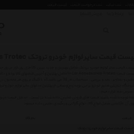
مقالات
ثبت تیکت
ثبت درخواست قیمت
لیست قیمت
 ما
ارتباط با ما
فروش اقساط
یست قیمت سایر لوازم خودرو تروتک In Car Accessories Trotec
لیست قیمت In Car Accessories Trotec شامل بهترین و آخرین قیمته
کس و تصاویر ، نقد و بررسی ، مشخصات هر کالا می باشد که با کلیک بر روی هر محصول در
روشگاه اینترنتی هایپر خودرو بر این بوده رنج وسیعی از بهترین مدلهای سایر لوازم خودرو ترو
سترس شما قرار دهیم.
طفا توجه داشته باشید قیمت های فروش نمایش داده شده در لیست، حداقل قیمت مربوط به 
وی آن اطلاعاتی شامل انواع کالا، انواع گارانتی و رنگبندی نمایش داده میشود.
قیمت
نام کالا
لیست قیمت سایر لوازم خودرو تروتک