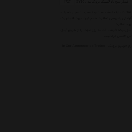
فشار سنج باد لاستیک تروتک مدل BY10
4727
قبل از خرید کالاهای موجود در لیست قیمت سایر لوازم خودرو تروتک In Car Accessories Trotec ، ابتدا مشخصات و توضیحات مربوطه را به
 گارانتی را بررسی نمائید. همچنین جهت انجام یک
ید نمائید.
ورتیکه قیمت کالا به روز نبود، یا از طریق 'پنل
ازم خودرو تروتک
In Car Accessories Trotec