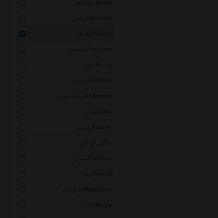
سوناکس Sonax
مارشال Marshal
تروتک Trotec
پرستون Prestone
نووا No Va
کلمن Coleman
جک موتورز Jac Motors
لیفان Lifan
پارتنر Partner
بی ال اس Bls
گتسان Getsun
آترود Atrod
متال گیر Metal Gear
مارپا Marpa