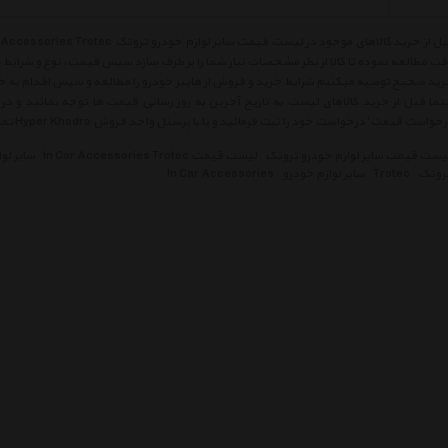
ت مطالعه نموده تا کالا از نظر مشخصات نیاز شما را بر طرف سازد سپس قیمت، نوع و شرایط
ید صحیح توصیه میکنیم شرایط خرید و فروش از هایپر خودرو را مطالعه و سپس اقدام به خر
ما قبل از خرید کالاهای لیست به تاریخ آخرین به روز رسانی قیمت ها توجه نمائید و در ص
خواست قیمت' درخواست خود را ثبت فرمائید و یا با پرسنل واحد فروش Hyper Khodro تماس حاصل فرمائید.
یست قیمت سایر لوازم خودرو تروتک
لیست قیمت In Car Accessories Trotec
سایر لو
روتک
Trotec
سایر لوازم خودرو
In Car Accessories