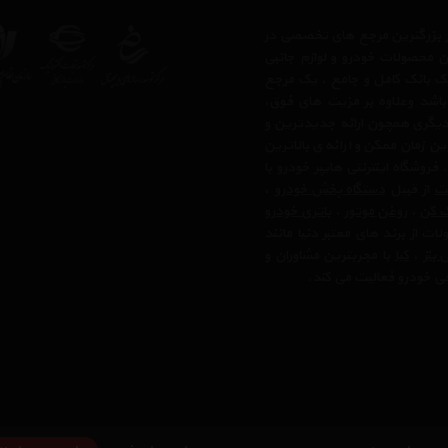
 از بزرگترین مرجع های تخصصی در
ن محصولات خودرو و لوازم جانبی
 یک بانک کامل و جامع ، یک مرجع
 باشد وعلاوه بر مزیت های فوق،
دیگری همچون ارائه جدیدترین و
ن زمان ممکن و ارائه ی بالاترین
وشگاه اینترنتی هایپر خودرو با
لت
از قبیل
دستگاه پخش خودرو
،
ک کن
،
روغن موتور
،
باتری خودرو
ت از برند های معتبر دنیا مانند
بنز
،
کیا
با مجربترین مشاوران و
رفی خودرو فعالیت می کند.