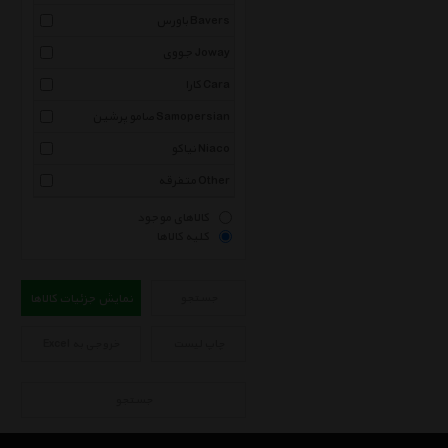
باورس Bavers
جووی Joway
کارا Cara
صامو پرشین Samopersian
نیاکو Niaco
متفرقه Other
کالاهای موجود
کلیه کالاها
جستجو
نمایش جزئیات کالاها
چاپ لیست
خروجی به Excel
جستجو