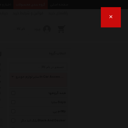
صفحه اصلی
گروه بندی محصولات
اخبار و 
راهنمای خرید
قوانین و شرایط خرید
درباره
×
ورود
ل
انتخاب گروه
ع
سایر لوازم خودرو In Car Accessories
ف
د
ل
همه گروهها
ر
سایا Saya
ام پی Mp
بلک اند دکر Black And Decker