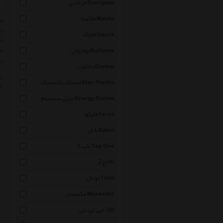
انرجایزر Energizer
ماکیتا Makita
دق
هاوک Hauck
خر
بولزوان Bullsone
حت
در
دانلوپ Dunlop
ل
استاک پلاستیک Stac Plastic
ت
انرژی سیستم Energy Sistem
فارکو Farco
بابل Babol
تاپ 1 Top One
اچ آر Hr
توتال Total
مکسیدر Maxeeder
جی تی تی Gtt