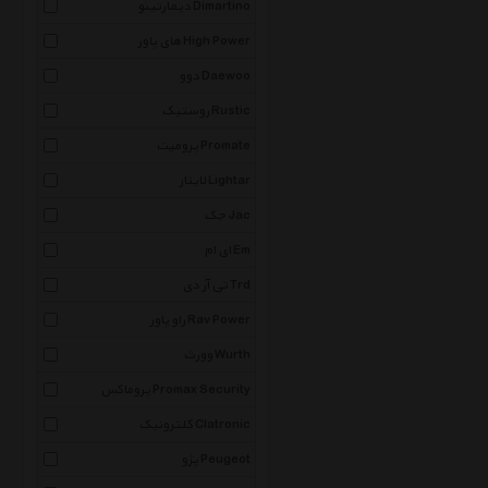
دیمارتینو Dimartino
های پاور High Power
دوو Daewoo
روستیک Rustic
پرومیت Promate
لایتار Lightar
جک Jac
ای ام Em
تی آر دی Trd
راو پاور Rav Power
وورث Wurth
پروماکس Promax Security
کلترونیک Clatronic
پژو Peugeot