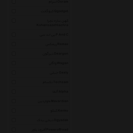
اسرام Osram
کیوگجت Qgadget
کهن سازه تچرا
Kohansazehtachra
پی اند سی P And C
ریمکس Remax
دیرگون Deargon
واگان Wagan
جیلی Geely
تکسام Techsam
آلفا Alpha
ماواردین Mavardian
کنکو Kenko
دیجی یدک Dgyadak
آفرود پاور Poweroffroad