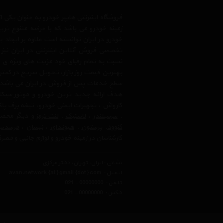
فروشگاه اینترنتی هایپر خودرو به عنوان یکی
زمینه خودرو می باشد که با عرضه متنوع تری
خودرو در ایران توانسته است علاوه بر ایجاد
تخصصی فروش آنلاین اینترنتی در ایران نیز
نسبت به تمام رقبای خود مزیت های ویژه ی 
بهترین قیمت روز بازار، تحویل سریع در کمتری
سطح خدمات پس از فروش در ایران می باشد. فر
هدف ارائه جدید ترین
خودرو
و
موتور سیک
کارواش
،
تجهیرات ایمنی خودرو
،
تیغه برف پا
،
سرسیلندر
،
لاستیک
،
لنت ترمز
و دیگر محصولا
کنوود
،
پرستون
،
هیوندای
،
نیسان
،
مرسدس 
کارشناسان در زمینه خودرو و لوازم جانبی و مص
نشانی : ایران، تهران، دفتر مرکزی
ایمیل :
avan.network {at} gmail {dot} com
تلفن :
021 - 00000000
فکس :
021 - 00000000