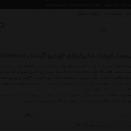
مقالات
ثبت تیکت
ثبت درخواست قیمت
لیست قیمت
 ما
ارتباط با ما
فروش اقساط
یست قیمت سایر لوازم خودرو گتسان In Car Accessories Getsun
لیست قیمت In Car Accessories Getsun شامل بهترین و آخرین ق
امل عکس و تصاویر ، نقد و بررسی ، مشخصات هر کالا می باشد که با کلیک بر روی هر مح
ا در فروشگاه اینترنتی هایپر خودرو بر این بوده رنج وسیعی از بهترین مدلهای سایر لوازم 
نلاین در دسترس شما قرار دهیم.
طفا توجه داشته باشید قیمت های فروش نمایش داده شده در لیست، حداقل قیمت مربوط به 
وی آن اطلاعاتی شامل انواع کالا، انواع گارانتی و رنگبندی نمایش داده میشود.
قیمت
نام کالا
لیست قیمت سایر لوازم خودرو گتسان