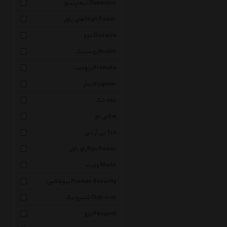
دیمارتینو Dimartino
های پاور High Power
دوو Daewoo
روستیک Rustic
پرومیت Promate
لایتار Lightar
جک Jac
ای ام Em
تی آر دی Trd
راو پاور Rav Power
وورث Wurth
پروماکس Promax Security
کلترونیک Clatronic
پژو Peugeot