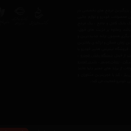
 از بزرگترین مرجع های تخصصی در
ن محصولات خودرو و لوازم جانبی
 یک بانک کامل و جامع ، یک مرجع
 باشد وعلاوه بر مزیت های فوق،
دیگری همچون ارائه جدیدترین و
ن زمان ممکن و ارائه ی بالاترین
وشگاه اینترنتی هایپر خودرو با
لت
از قبیل
دستگاه پخش خودرو
،
ک کن
،
روغن موتور
،
باتری خودرو
ت از برند های معتبر دنیا مانند
بنز
،
کیا
با مجربترین مشاوران و
رفی خودرو فعالیت می کند.