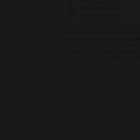
زنجیر چرخ گتسان مدل 1826
8667
زنجیر چرخ گتسان مدل 1822
8668
زنجیر چرخ گتسان مدل 1818
8669
زنجیر چرخ گتسان مدل 1814
8666
قبل از خرید کالاهای موجود در لیست قیمت سایر لوازم خودرو گتسان In Car Accessories Getsun ، ابتدا مشخصات و توضیحات مربوطه را به
 گارانتی را بررسی نمائید. همچنین جهت انجام یک
ید نمائید.
ورتیکه قیمت کالا به روز نبود، یا از طریق 'پنل
وازم خودرو گتسان