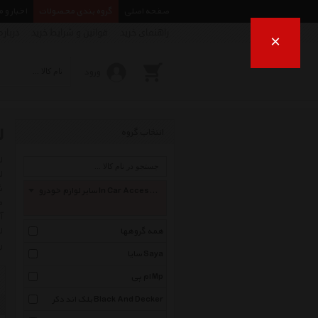
صفحه اصلی
گروه بندی محصولات
اخبار و 
راهنمای خرید
قوانین و شرایط خرید
درباره
×
ورود
ل
انتخاب گروه
ش
سایر لوازم خودرو In Car Accessories
م
آ
ل
همه گروهها
ر
سایا Saya
ام پی Mp
بلک اند دکر Black And Decker