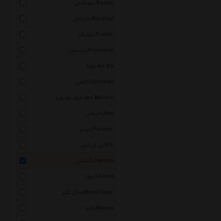
سوناکس Sonax
مارشال Marshal
تروتک Trotec
پرستون Prestone
نووا No Va
کلمن Coleman
جک موتورز Jac Motors
لیفان Lifan
پارتنر Partner
بی ال اس Bls
گتسان Getsun
آترود Atrod
متال گیر Metal Gear
مارپا Marpa