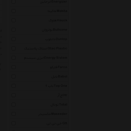
انرجایزر Energizer
ماکیتا Makita
هاوک Hauck
بولزوان Bullsone
دق
دانلوپ Dunlop
خر
حت
استاک پلاستیک Stac Plastic
در
انرژی سیستم Energy Sistem
ل
فارکو Farco
n
بابل Babol
تاپ 1 Top One
اچ آر Hr
توتال Total
مکسیدر Maxeeder
جی تی تی Gtt