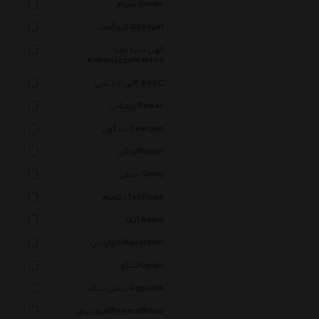
اسرام Osram
کیوگجت Qgadget
کهن سازه تچرا
Kohansazehtachra
پی اند سی P And C
ریمکس Remax
دیرگون Deargon
واگان Wagan
جیلی Geely
تکسام Techsam
آلفا Alpha
ماواردین Mavardian
کنکو Kenko
دیجی یدک Dgyadak
آفرود پاور Poweroffroad