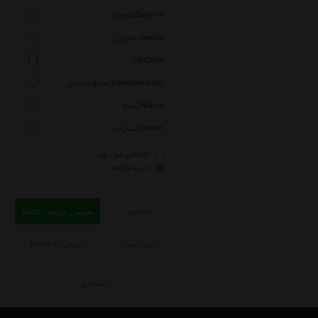
باورس Bavers
جووی Joway
کارا Cara
صامو پرشین Samopersian
نیاکو Niaco
متفرقه Other
کالاهای موجود
کلیه کالاها
جستجو
نمایش جزئیات کالاها
چاپ لیست
خروجی به Excel
جستجو