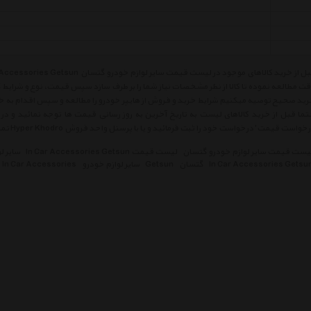
ت مطالعه نموده تا کالا از نظر مشخصات نیاز شما را بر طرف سازد سپس قیمت، نوع و شرایط
ید صحیح توصیه میکنیم شرایط خرید و فروش از هایپر خودرو را مطالعه و سپس اقدام به خر
ما قبل از خرید کالاهای لیست به تاریخ آخرین به روز رسانی قیمت ها توجه نمائید و در ص
خواست قیمت' درخواست خود را ثبت فرمائید و یا با پرسنل واحد فروش Hyper Khodro تماس حاصل فرمائید.
یست قیمت سایر لوازم خودرو گتسان
لیست قیمت In Car Accessories Getsun
سایر ل
In Car Accessories Getsu
گتسان
Getsun
سایر لوازم خودرو
In Car Accessories