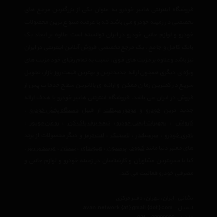
فروشگاه اینترنتی هایپر خودرو به عنوان یکی از بزرگترین مرجع های
تخصصی در زمینه خودرو می باشد که با عرضه متنوع ترین محصولات
خودرو و لوازم جانبی خودرو در ایران توانسته است علاوه بر ایجاد یک
بانک کامل و جامع ، یک مرجع تخصصی فروش آنلاین اینترنتی در ایران
نیز باشد وعلاوه بر مزیت های فوق، نسبت به تمام رقبای خود مزیت های
ویژه ی دیگری همچون ارائه جدیدترین و بهترین قیمت روز بازار، تحویل
سریع در کمترین زمان ممکن و ارائه ی بالاترین سطح خدمات پس از
فروش در ایران می باشد. فروشگاه اینترنتی هایپر خودرو با هدف ارائه
جدید ترین
خودرو
و
موتور سیکلت
از قبیل
دستگاه پخش خودرو
،
کارواش
،
تجهیرات ایمنی خودرو
،
تیغه برف پاک کن
،
روغن موتور
،
باتری خودرو
،
سرسیلندر
،
لاستیک
،
لنت ترمز
و دیگر محصولات از برند
های معتبر دنیا مانند
کنوود
،
پرستون
،
هیوندای
،
نیسان
،
مرسدس بنز
،
کیا
با مجربترین مشاوران و کارشناسان در زمینه خودرو و لوازم جانبی و
مصرفی خودرو فعالیت می کند.
نشانی : ایران، تهران، دفتر مرکزی
ایمیل :
avan.network {at} gmail {dot} com