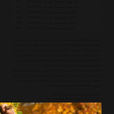
ساب ووفر خودرو شاک پاور مدل SP-SW1550
9312
ساب ووفر خودرو شاک پاور مدل SP-SW1228
9314
بلندگوی خودرو شاک پاور مدل SP-MD8003
9313
بلندگوی خودرو شاک پاور مدل SP-MD1203
9309
بلندگو خودروی شاک پاور مدل SP-MD1003
9306
بلندگوی خودرو شاک پاور مدل SP-FL8004
9311
قبل از خرید کالاهای موجود در لیست قیمت بلندگوی خودرو شاک پاور
Car Speaker Shockpower ، ابتدا مشخصات و توضیحات مربوطه را
به دقت مطالعه نموده تا کالا از نظر مشخصات نیاز شما را بر طرف سازد
سپس قیمت، نوع و شرایط گارانتی را بررسی نمائید. همچنین جهت
انجام یک خرید صحیح توصیه میکنیم شرایط خرید و فروش از هایپر
خودرو را مطالعه و سپس اقدام به خرید نمائید.
حتما قبل از خرید کالاهای لیست به تاریخ آخرین به روز رسانی قیمت ها
توجه نمائید و در صورتیکه قیمت کالا به روز نبود، یا از طریق 'پنل
درخواست قیمت' درخواست خود را ثبت فرمائید و یا با پرسنل واحد
فروش Hyper Khodro تماس حاصل فرمائید.
لیست قیمت بلندگوی خودرو شاک پاور
لیست قیمت Car Speaker Shockpower
بلندگوی خودرو شاک پاور
Car Speaker Shockpower
شاک پاور
Shockpower
بلندگوی خودرو
Car Speaker