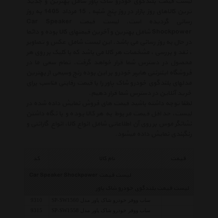
لیست قیمت بلندگوی خودرو شاک پاور شامل بهترین و جدید
ترین کالاهای روز بازار در روز پنج شنبه , 15 مرداد 1405 به روز
رسانی گردیده است. لیست قیمت Car Speaker
Shockpower شامل بهترین و آخرین قیمتهای کالا بوده و دائما
در حال به روز رسانی می باشد. این لیست شامل عکس و تصاویر
، نقد و بررسی ، مشخصات هر کالا می باشد که با کلیک بر روی هر
محصول در دسترس شما قرار خواهد گرفت. تمام سعی ما در
فروشگاه اینترنتی هایپر خودرو بر این بوده رنج وسیعی از بهترین
مدلهای بلندگوی خودرو شاک پاور را با قیمت رقابتی مناسب برای
خرید آنلاین در دسترس شما قرار دهیم.
لطفا توجه داشته باشید قیمت های فروش نمایش داده شده در
لیست، حداقل قیمت مربوط به هر کالا بوده و با نگاه داشتن
نشانگر موس بر روی آن اطلاعاتی شامل انواع کالا، انواع گارانتی و
رنگبندی نمایش داده میشود.
قیمت
نام کالا
کد
لیست قیمت Car Speaker Shockpower
لیست قیمت بلندگوی خودرو شاک پاور
ساب ووفر خودرو شاک پاور مدل SP-SW1560
9310
ساب ووفر خودرو شاک پاور مدل SP-SW1558
9315