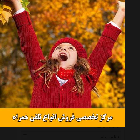
انتخاب گروه
بلندگوی خودرو Car Speaker
همه گروهها
پایونیر Pioneer
جی بی ال Jbl
کنوود Kenwood
اینفینیتی Infinity
سونی Sony
جی وی سی Jvc
مکسیدر Maxeeder
مارشال Marshal
بی ال اس Bls