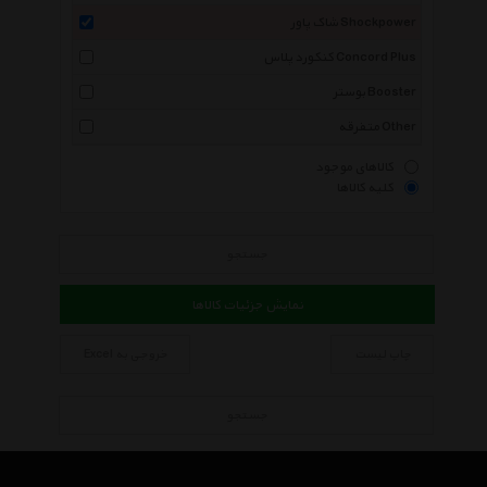
شاک پاور Shockpower
کنکورد پلاس Concord Plus
بوستر Booster
متفرقه Other
کالاهای موجود
کلیه کالاها
جستجو
نمایش جزئیات کالاها
چاپ لیست
خروجی به Excel
جستجو