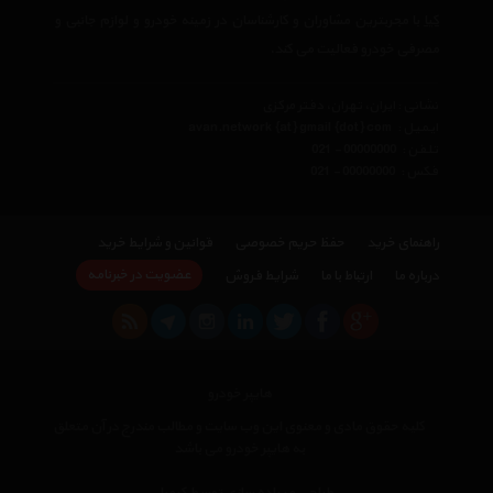
کیا
با مجربترین مشاوران و کارشناسان در زمینه خودرو و لوازم جانبی و
مصرفی خودرو فعالیت می کند.
نشانی : ایران، تهران، دفتر مرکزی
ایمیل :
avan.network {at} gmail {dot} com
تلفن :
021 - 00000000
فکس :
021 - 00000000
راهنمای خرید
حفظ حریم خصوصی
قوانین و شرایط خرید
عضویت در خبرنامه
درباره ما
ارتباط با ما
شرایط فروش
هایپر خودرو
کلیه حقوق مادی و معنوی این وب سایت و مطالب مندرج در آن متعلق
به هایپر خودرو می باشد
×