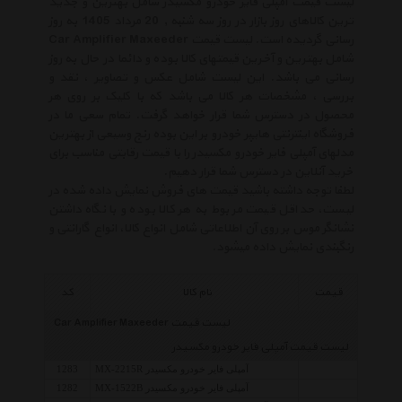
لیست قیمت آمپلی فایر خودرو مکسیدر شامل بهترین و جدید
ترین کالاهای روز بازار در روز سه شنبه , 20 مرداد 1405 به روز
رسانی گردیده است. لیست قیمت Car Amplifier Maxeeder
شامل بهترین و آخرین قیمتهای کالا بوده و دائما در حال به روز
رسانی می باشد. این لیست شامل عکس و تصاویر ، نقد و
بررسی ، مشخصات هر کالا می باشد که با کلیک بر روی هر
محصول در دسترس شما قرار خواهد گرفت. تمام سعی ما در
فروشگاه اینترنتی هایپر خودرو بر این بوده رنج وسیعی از بهترین
مدلهای آمپلی فایر خودرو مکسیدر را با قیمت رقابتی مناسب برای
خرید آنلاین در دسترس شما قرار دهیم.
لطفا توجه داشته باشید قیمت های فروش نمایش داده شده در
لیست، حداقل قیمت مربوط به هر کالا بوده و با نگاه داشتن
نشانگر موس بر روی آن اطلاعاتی شامل انواع کالا، انواع گارانتی و
رنگبندی نمایش داده میشود.
قیمت
نام کالا
کد
لیست قیمت Car Amplifier Maxeeder
لیست قیمت آمپلی فایر خودرو مکسیدر
آمپلی فایر خودرو مکسیدر MX-2215R
1283
آمپلی فایر خودرو مکسیدر MX-1522B
1282