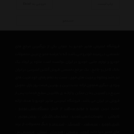
چاپ لیست
خروجی به Excel
جستجو
فروشگاه اینترنتی هایپر خودرو به عنوان یکی از بزرگترین مرجع های
تخصصی در زمینه خودرو می باشد که با عرضه متنوع ترین محصولات
خودرو و لوازم جانبی خودرو در ایران توانسته است علاوه بر ایجاد یک
بانک کامل و جامع ، یک مرجع تخصصی فروش آنلاین اینترنتی در ایران
نیز باشد وعلاوه بر مزیت های فوق، نسبت به تمام رقبای خود مزیت های
ویژه ی دیگری همچون ارائه جدیدترین و بهترین قیمت روز بازار، تحویل
سریع در کمترین زمان ممکن و ارائه ی بالاترین سطح خدمات پس از
فروش در ایران می باشد. فروشگاه اینترنتی هایپر خودرو با هدف ارائه
جدید ترین
خودرو
و
موتور سیکلت
از قبیل
دستگاه پخش خودرو
،
کارواش
،
تجهیرات ایمنی خودرو
،
تیغه برف پاک کن
،
روغن موتور
،
باتری خودرو
،
سرسیلندر
،
لاستیک
،
لنت ترمز
و دیگر محصولات از برند
های معتبر دنیا مانند
کنوود
،
پرستون
،
هیوندای
،
نیسان
،
مرسدس بنز
،