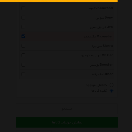
کنوود Kenwood
سونی Sony
جی وی سی Jvc
مکسیدر Maxeeder
سی یرا Sierra
ام بی -خودرو Mb Car
بوستر Booster
متفرقه Other
کالاهای موجود
کلیه کالاها
جستجو
نمایش جزئیات کالاها