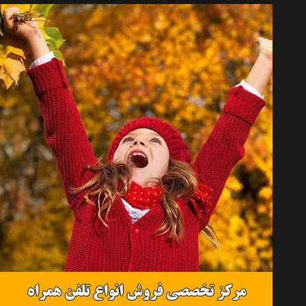
سپس قیمت، نوع و شرایط گارانتی را بررسی نمائید. همچنین جهت
انجام یک خرید صحیح توصیه میکنیم شرایط خرید و فروش از هایپر
خودرو را مطالعه و سپس اقدام به خرید نمائید.
حتما قبل از خرید کالاهای لیست به تاریخ آخرین به روز رسانی قیمت ها
توجه نمائید و در صورتیکه قیمت کالا به روز نبود، یا از طریق 'پنل
درخواست قیمت' درخواست خود را ثبت فرمائید و یا با پرسنل واحد
فروش Hyper Khodro تماس حاصل فرمائید.
لیست قیمت آمپلی فایر خودرو مکسیدر
لیست قیمت Car Amplifier Maxeeder
آمپلی فایر خودرو مکسیدر
Car Amplifier Maxeeder
مکسیدر
Maxeeder
آمپلی فایر خودرو
Car Amplifier
انتخاب گروه
آمپلی فایر خودرو Car Amplifier
همه گروهها
پایونیر Pioneer
جی بی ال Jbl