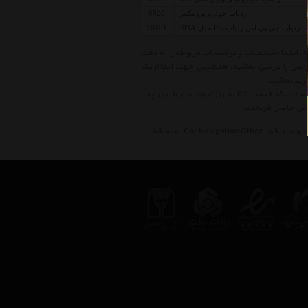
ردیاب خودرو پرومکس
9920
ردیاب جی پی اس ردیاب دلتا مدل 203A
10401
قبل از خرید کالاهای موجود در لیست قیمت مسیریاب خودرو متفرقه Car Navigation Other ، ابتدا مشخصات و توضیحات مربوطه را به دقت
ارانتی را بررسی نمائید. همچنین جهت انجام یک
ید نمائید.
ورتیکه قیمت کالا به روز نبود، یا از طریق 'پنل
رو متفرقه
Car Navigation Other
متفرقه