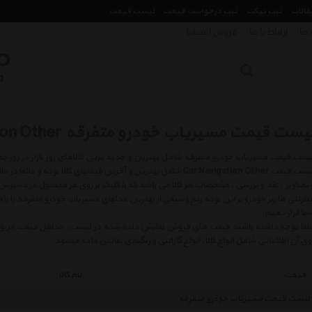
مقالات
ثبت تیکت
ثبت درخواست قیمت
لیست قیمت
 ما
ارتباط با ما
فروش اقساط
یست قیمت مسیریاب خودرو متفرقه Car Navigation Other
لیست قیمت Car Navigation Other شامل بهترین و آخرین قیمتهای کالا ب
 تصاویر ، نقد و بررسی ، مشخصات هر کالا می باشد که با کلیک بر روی هر محصول در دسترس
ینترنتی هایپر خودرو بر این بوده رنج وسیعی از بهترین مدلهای مسیریاب خودرو متفرقه را ب
ما قرار دهیم.
طفا توجه داشته باشید قیمت های فروش نمایش داده شده در لیست، حداقل قیمت مربوط به 
وی آن اطلاعاتی شامل انواع کالا، انواع گارانتی و رنگبندی نمایش داده میشود.
قیمت
نام کالا
لیست قیمت مسیریاب خودرو متفرقه