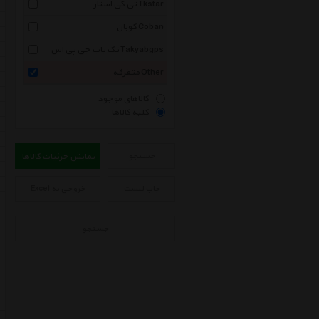
تی کی استار Tkstar
کوبان Coban
تک یاب جی پی اس Takyabgps
متفرقه Other
کالاهای موجود
کلیه کالاها
جستجو
نمایش جزئیات کالاها
چاپ لیست
خروجی به Excel
جستجو