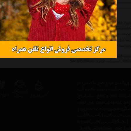
العه نموده تا کالا از نظر مشخصات نیاز شما را بر طرف سازد سپس قیمت، نوع و شرایط گ
ید صحیح توصیه میکنیم شرایط خرید و فروش از هایپر خودرو را مطالعه و سپس اقدام به خر
ما قبل از خرید کالاهای لیست به تاریخ آخرین به روز رسانی قیمت ها توجه نمائید و در ص
خواست قیمت' درخواست خود را ثبت فرمائید و یا با پرسنل واحد فروش Hyper Khodro تماس حاصل فرمائید.
یست قیمت مسیریاب خودرو متفرقه
لیست قیمت Car Navigation Other
مسیریاب خود
Othe
مسیریاب خودرو
Car Navigation
 از بزرگترین مرجع های تخصصی در
ن محصولات خودرو و لوازم جانبی
 یک بانک کامل و جامع ، یک مرجع
 باشد وعلاوه بر مزیت های فوق،
دیگری همچون ارائه جدیدترین و
ن زمان ممکن و ارائه ی بالاترین
وشگاه اینترنتی هایپر خودرو با
لت
از قبیل
دستگاه پخش خودرو
،