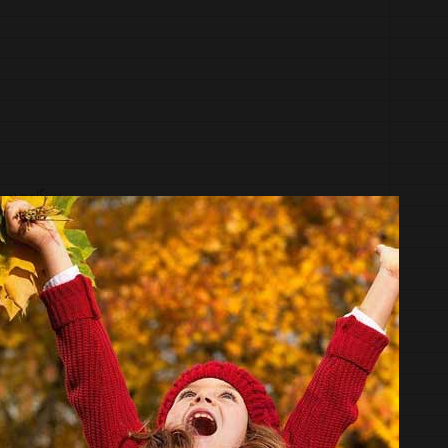
دستگاه ضدسرقت
سیستم ضدسرقت
ردیاب و دزدگیر ماهواره ای