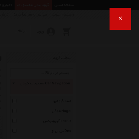
صفحه اصلی
گروه بندی محصولات
اخبار و 
راهنمای خرید
قوانین و شرایط خرید
درباره
×
ورود
ل
انتخاب گروه
و
مسیریاب خودرو Car Navigation
ا
ش
ل
همه گروهها
ر
هوگل Hugel
پرونیکس Poronix
دی ان او Dno