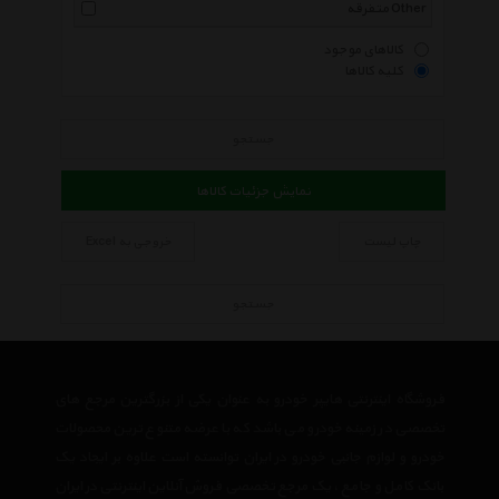
متفرقه Other
کالاهای موجود
کلیه کالاها
جستجو
نمایش جزئیات کالاها
چاپ لیست
خروجی به Excel
جستجو
فروشگاه اینترنتی هایپر خودرو به عنوان یکی از بزرگترین مرجع های
تخصصی در زمینه خودرو می باشد که با عرضه متنوع ترین محصولات
خودرو و لوازم جانبی خودرو در ایران توانسته است علاوه بر ایجاد یک
بانک کامل و جامع ، یک مرجع تخصصی فروش آنلاین اینترنتی در ایران