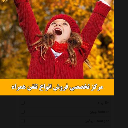
پرستون Prestone
تویوتا جنیون پارتس Toyota Genuine Parts
اسپیدی Speedy
گتسان Getsun
پروفی کار Profi Car
توسکا Tooska
لوکینی Lookini
تاپ وان Top 1
بی ام دبلیو Bmw
مارپا Marpa
پژو Peugeot
ای ام Em
بهران Behran
دیرگون Deargon