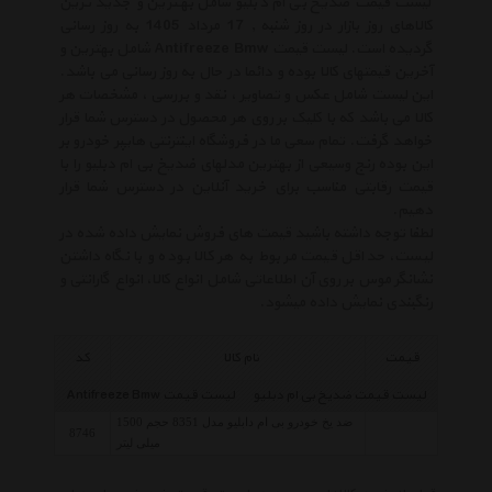
لیست قیمت ضدیخ بی ام دبلیو شامل بهترین و جدید ترین
کالاهای روز بازار در روز شنبه , 17 مرداد 1405 به روز رسانی
گردیده است. لیست قیمت Antifreeze Bmw شامل بهترین و
آخرین قیمتهای کالا بوده و دائما در حال به روز رسانی می باشد.
این لیست شامل عکس و تصاویر ، نقد و بررسی ، مشخصات هر
کالا می باشد که با کلیک بر روی هر محصول در دسترس شما قرار
خواهد گرفت. تمام سعی ما در فروشگاه اینترنتی هایپر خودرو بر
این بوده رنج وسیعی از بهترین مدلهای ضدیخ بی ام دبلیو را با
قیمت رقابتی مناسب برای خرید آنلاین در دسترس شما قرار
دهیم.
لطفا توجه داشته باشید قیمت های فروش نمایش داده شده در
لیست، حداقل قیمت مربوط به هر کالا بوده و با نگاه داشتن
نشانگر موس بر روی آن اطلاعاتی شامل انواع کالا، انواع گارانتی و
رنگبندی نمایش داده میشود.
قیمت
نام کالا
کد
لیست قیمت ضدیخ بی ام دبلیو
لیست قیمت Antifreeze Bmw
ضد یخ خودرو بی ام دابلیو مدل 8351 حجم 1500
8746
میلی لیتر