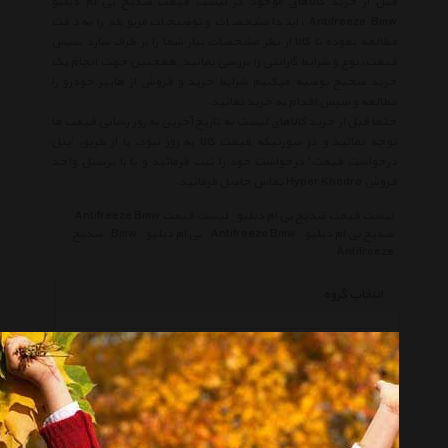
قبل از خرید کالاهای موجود در لیست قیمت ضدیخ بی ام دبلیو
Antifreeze Bmw ، ابتدا مشخصات و توضیحات مربوطه را به دقت
مطالعه نموده تا کالا از نظر مشخصات نیاز شما را بر طرف سازد سپس
قیمت، نوع و شرایط گارانتی را بررسی نمائید. همچنین جهت انجام یک
خرید صحیح توصیه میکنیم شرایط خرید و فروش از هایپر خودرو را
مطالعه و سپس اقدام به خرید نمائید.
حتما قبل از خرید کالاهای لیست به تاریخ آخرین به روز رسانی قیمت ها
توجه نمائید و در صورتیکه قیمت کالا به روز نبود، یا از طریق 'پنل
درخواست قیمت' درخواست خود را ثبت فرمائید و یا با پرسنل واحد
فروش Hyper Khodro تماس حاصل فرمائید.
لیست قیمت ضدیخ بی ام دبلیو
لیست قیمت Antifreeze Bmw
ضدیخ بی ام دبلیو
Antifreeze Bmw
بی ام دبلیو
Bmw
ضدیخ
Antifreeze
انتخاب گروه
ضدیخ Antifreeze
همه گروهها