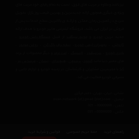
نیز باشد وعلاوه بر مزیت های فوق، نسبت به تمام رقبای خود مزیت های
ویژه ی دیگری همچون ارائه جدیدترین و بهترین قیمت روز بازار، تحویل
سریع در کمترین زمان ممکن و ارائه ی بالاترین سطح خدمات پس از
فروش در ایران می باشد. فروشگاه اینترنتی هایپر خودرو با هدف ارائه
جدید ترین
خودرو
و
موتور سیکلت
از قبیل
دستگاه پخش خودرو
،
کارواش
،
تجهیرات ایمنی خودرو
،
تیغه برف پاک کن
،
روغن موتور
،
باتری خودرو
،
سرسیلندر
،
لاستیک
،
لنت ترمز
و دیگر محصولات از برند
های معتبر دنیا مانند
کنوود
،
پرستون
،
هیوندای
،
نیسان
،
مرسدس بنز
،
کیا
با مجربترین مشاوران و کارشناسان در زمینه خودرو و لوازم جانبی و
مصرفی خودرو فعالیت می کند.
نشانی : ایران، تهران، دفتر مرکزی
ایمیل :
avan.network {at} gmail {dot} com
تلفن :
021 - 00000000
فکس :
021 - 00000000
راهنمای خرید
حفظ حریم خصوصی
قوانین و شرایط خرید