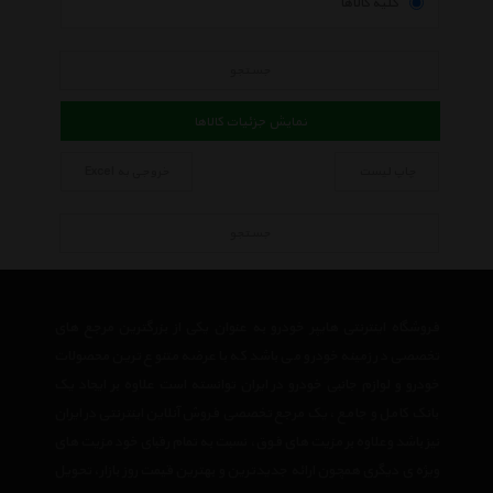
کلیه کالاها
جستجو
نمایش جزئیات کالاها
چاپ لیست
خروجی به Excel
جستجو
فروشگاه اینترنتی هایپر خودرو به عنوان یکی از بزرگترین مرجع های
تخصصی در زمینه خودرو می باشد که با عرضه متنوع ترین محصولات
خودرو و لوازم جانبی خودرو در ایران توانسته است علاوه بر ایجاد یک
بانک کامل و جامع ، یک مرجع تخصصی فروش آنلاین اینترنتی در ایران
نیز باشد وعلاوه بر مزیت های فوق، نسبت به تمام رقبای خود مزیت های
ویژه ی دیگری همچون ارائه جدیدترین و بهترین قیمت روز بازار، تحویل