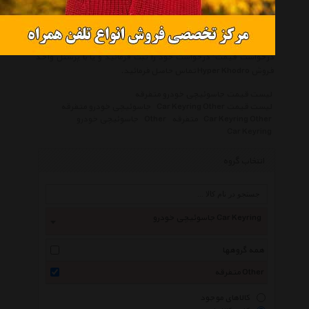
انجام یک خرید صحیح توصیه میکنیم شرایط خرید و فروش از هایپر
خودرو را مطالعه و سپس اقدام به خرید نمائید.
حتما قبل از خرید کالاهای لیست به تاریخ آخرین به روز رسانی قیمت ها
توجه نمائید و در صورتیکه قیمت کالا به روز نبود، یا از طریق 'پنل
درخواست قیمت' درخواست خود را ثبت فرمائید و یا با پرسنل واحد
فروش Hyper Khodro تماس حاصل فرمائید.
لیست قیمت جاسوئیچی خودرو متفرقه
لیست قیمت Car Keyring Other
جاسوئیچی خودرو متفرقه
Car Keyring Other
متفرقه
Other
جاسوئیچی خودرو
Car Keyring
انتخاب گروه
جاسوئیچی خودرو Car Keyring
همه گروهها
متفرقه Other
کالاهای موجود