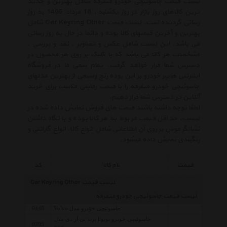
لیست قیمت جاسوئیچی خودرو متفرقه شامل بهترین و جدید
ترین کالاهای روز بازار در روز یکشنبه , 18 مرداد 1405 به روز
رسانی گردیده است. لیست قیمت Car Keyring Other شامل
بهترین و آخرین قیمتهای کالا بوده و دائما در حال به روز رسانی
می باشد. این لیست شامل عکس و تصاویر ، نقد و بررسی ،
مشخصات هر کالا می باشد که با کلیک بر روی هر محصول در
دسترس شما قرار خواهد گرفت. تمام سعی ما در فروشگاه
اینترنتی هایپر خودرو بر این بوده رنج وسیعی از بهترین مدلهای
جاسوئیچی خودرو متفرقه را با قیمت رقابتی مناسب برای خرید
آنلاین در دسترس شما قرار دهیم.
لطفا توجه داشته باشید قیمت های فروش نمایش داده شده در
لیست، حداقل قیمت مربوط به هر کالا بوده و با نگاه داشتن
نشانگر موس بر روی آن اطلاعاتی شامل انواع کالا، انواع گارانتی و
رنگبندی نمایش داده میشود.
قیمت
نام کالا
کد
لیست قیمت Car Keyring Other
لیست قیمت جاسوئیچی خودرو متفرقه
جاسوئیچی خودرو مدل Volvo
9448
جاسوئیچی خودرو تویوتا برند تی آر دی مدل
9395