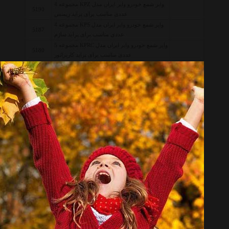
وایر شمع خودرو وایر ایران مدل KPZ مجموعه 4
5190
عددی مناسب برای پراید زیمنس
وایر شمع خودرو وایر ایران مدل KPS مجموعه 4
5187
عددی مناسب برای پراید ساژم
وایر شمع خودرو وایر ایران مدل KPRC مجموعه 5
5180
عددی مناسب برای پراید کاربراتور
قبل از خرید کالاهای موجود در لیست قیمت وایر شمع وایر ایران Pile
Wire Wire Iran ، ابتدا مشخصات و توضیحات مربوطه را به دقت
مطالعه نموده تا کالا از نظر مشخصات نیاز شما را بر طرف سازد سپس
قیمت، نوع و شرایط گارانتی را بررسی نمائید. همچنین جهت انجام یک
خرید صحیح توصیه میکنیم شرایط خرید و فروش از هایپر خودرو را
مطالعه و سپس اقدام به خرید نمائید.
حتما قبل از خرید کالاهای لیست به تاریخ آخرین به روز رسانی قیمت ها
توجه نمائید و در صورتیکه قیمت کالا به روز نبود، یا از طریق 'پنل
درخواست قیمت' درخواست خود را ثبت فرمائید و یا با پرسنل واحد
فروش Hyper Khodro تماس حاصل فرمائید.
لیست قیمت وایر شمع وایر ایران
لیست قیمت Pile Wire Wire Iran
وایر شمع وایر ایران
Pile Wire Wire Iran
وایر ایران
Wire Iran
وایر شمع
Pile Wire
انتخاب گروه