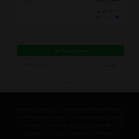
متفرقه Other
کالاهای موجود
کلیه کالاها
جستجو
نمایش جزئیات کالاها
چاپ لیست
خروجی به Excel
جستجو
فروشگاه اینترنتی هایپر خودرو به عنوان یکی از بزرگترین مرجع های
تخصصی در زمینه خودرو می باشد که با عرضه متنوع ترین محصولات
خودرو و لوازم جانبی خودرو در ایران توانسته است علاوه بر ایجاد یک
بانک کامل و جامع ، یک مرجع تخصصی فروش آنلاین اینترنتی در ایران