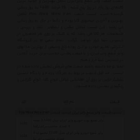
لیست قیمت وایر شمع وایر ایران شامل بهترین و جدید ترین
کالاهای روز بازار در روز پنج شنبه , 15 مرداد 1405 به روز رسانی
گردیده است. لیست قیمت Pile Wire Wire Iran شامل
بهترین و آخرین قیمتهای کالا بوده و دائما در حال به روز رسانی
می باشد. این لیست شامل عکس و تصاویر ، نقد و بررسی ،
مشخصات هر کالا می باشد که با کلیک بر روی هر محصول در
دسترس شما قرار خواهد گرفت. تمام سعی ما در فروشگاه
اینترنتی هایپر خودرو بر این بوده رنج وسیعی از بهترین مدلهای
وایر شمع وایر ایران را با قیمت رقابتی مناسب برای خرید آنلاین
در دسترس شما قرار دهیم.
لطفا توجه داشته باشید قیمت های فروش نمایش داده شده در
لیست، حداقل قیمت مربوط به هر کالا بوده و با نگاه داشتن
نشانگر موس بر روی آن اطلاعاتی شامل انواع کالا، انواع گارانتی و
رنگبندی نمایش داده میشود.
قیمت
نام کالا
کد
لیست قیمت وایر شمع وایر ایران
لیست قیمت Pile Wire Wire Iran
وایر شمع بوت خودرو وایر ایران مدل XA100 بسته
5189
4 عددی مناسب برای زانتیا
وایر شمع خودرو وایر ایران مدل TI100 مجموعه 4
5188
عددی مناسب برای تیبا