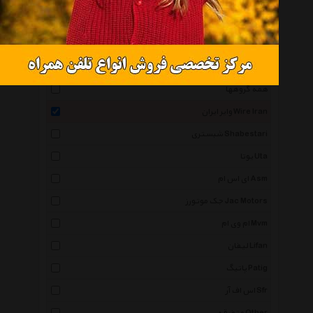
وایر شمع Pile Wire
همه گروهها
وایر ایران Wire Iran
شبستری Shabestari
یوتا Uta
ای اس ام Asm
جک موتورز Jac Motors
ام وی ام Mvm
لیفان Lifan
پاتیگ Patig
اس اف آر Sfr