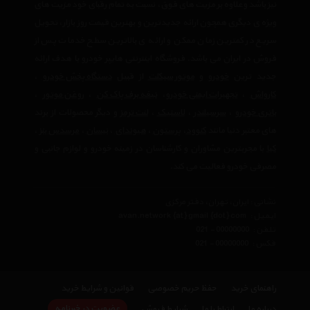
نیز باشد وعلاوه بر مزیت های فوق، نسبت به تمام رقبای خود مزیت های
ویژه ی دیگری همچون ارائه جدیدترین و بهترین قیمت روز بازار، تحویل
سریع در کمترین زمان ممکن و ارائه ی بالاترین سطح خدمات پس از
فروش در ایران می باشد. فروشگاه اینترنتی هایپر خودرو با هدف ارائه
جدید ترین
خودرو
و
موتور سیکلت
از قبیل
دستگاه پخش خودرو
،
کارواش
،
تجهیرات ایمنی خودرو
،
تیغه برف پاک کن
،
روغن موتور
،
باتری خودرو
،
سرسیلندر
،
لاستیک
،
لنت ترمز
و دیگر محصولات از برند
های معتبر دنیا مانند
کنوود
،
پرستون
،
هیوندای
،
نیسان
،
مرسدس بنز
،
کیا
با مجربترین مشاوران و کارشناسان در زمینه خودرو و لوازم جانبی و
مصرفی خودرو فعالیت می کند.
نشانی : ایران، تهران، دفتر مرکزی
ایمیل :
avan.network {at} gmail {dot} com
تلفن :
021 - 00000000
فکس :
021 - 00000000
راهنمای خرید
حفظ حریم خصوصی
قوانین و شرایط خرید
عضویت در خبرنامه
درباره ما
ارتباط با ما
شرایط فروش