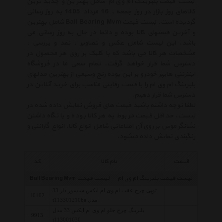
لیست قیمت بلبرینگ ام وی ام شامل بهترین و جدید ترین
کالاهای روز بازار در روز جمعه , 16 مرداد 1405 به روز رسانی
گردیده است. لیست قیمت Ball Bearing Mvm شامل بهترین
و آخرین قیمتهای کالا بوده و دائما در حال به روز رسانی می
باشد. این لیست شامل عکس و تصاویر ، نقد و بررسی ،
مشخصات هر کالا می باشد که با کلیک بر روی هر محصول در
دسترس شما قرار خواهد گرفت. تمام سعی ما در فروشگاه
اینترنتی هایپر خودرو بر این بوده رنج وسیعی از بهترین مدلهای
بلبرینگ ام وی ام را با قیمت رقابتی مناسب برای خرید آنلاین در
دسترس شما قرار دهیم.
لطفا توجه داشته باشید قیمت های فروش نمایش داده شده در
لیست، حداقل قیمت مربوط به هر کالا بوده و با نگاه داشتن
نشانگر موس بر روی آن اطلاعاتی شامل انواع کالا، انواع گارانتی و
رنگبندی نمایش داده میشود.
قیمت
نام کالا
کد
لیست قیمت بلبرینگ ام وی ام
لیست قیمت Ball Bearing Mvm
توپی چرخ عقب ام وی ام ایکس سنسور دار 33
10102
مدل t113301210ba
بلبرینگ چرخ جلو ام وی ام ایکس 33 مدل
9913
t113001030