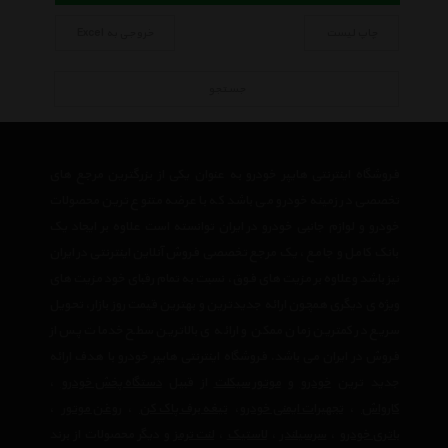
چاپ لیست
خروجی به Excel
جستجو
فروشگاه اینترنتی هایپر خودرو به عنوان یکی از بزرگترین مرجع های
تخصصی در زمینه خودرو می باشد که با عرضه متنوع ترین محصولات
خودرو و لوازم جانبی خودرو در ایران توانسته است علاوه بر ایجاد یک
بانک کامل و جامع ، یک مرجع تخصصی فروش آنلاین اینترنتی در ایران
نیز باشد وعلاوه بر مزیت های فوق، نسبت به تمام رقبای خود مزیت های
ویژه ی دیگری همچون ارائه جدیدترین و بهترین قیمت روز بازار، تحویل
سریع در کمترین زمان ممکن و ارائه ی بالاترین سطح خدمات پس از
فروش در ایران می باشد. فروشگاه اینترنتی هایپر خودرو با هدف ارائه
جدید ترین
خودرو
و
موتور سیکلت
از قبیل
دستگاه پخش خودرو
،
کارواش
،
تجهیرات ایمنی خودرو
،
تیغه برف پاک کن
،
روغن موتور
،
باتری خودرو
،
سرسیلندر
،
لاستیک
،
لنت ترمز
و دیگر محصولات از برند