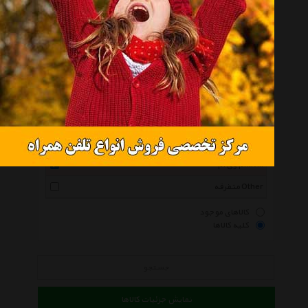
همه گروهها
اس ان آر Snr
بورگ جرمنی Burg Germany
لیفان Lifan
جک موتورز Jac Motors
اتومکانیک Automechanic
اس اف آر Sfr
ام وی ام Mvm
متفرقه Other
کالاهای موجود
کلیه کالاها
جستجو
نمایش جزئیات کالاها