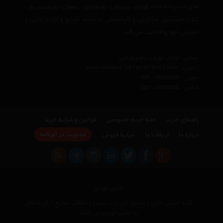
های معتبر دنیا مانند
کنوود
،
پرستون
،
هیوندای
،
نیسان
،
مرسدس بنز
،
کیا
با مجربترین مشاوران و کارشناسان در زمینه خودرو و لوازم جانبی و
مصرفی خودرو فعالیت می کند.
نشانی : ایران، تهران، دفتر مرکزی
ایمیل :
avan.network {at} gmail {dot} com
تلفن :
021 - 00000000
فکس :
021 - 00000000
راهنمای خرید
حفظ حریم خصوصی
قوانین و شرایط خرید
عضویت در خبرنامه
درباره ما
ارتباط با ما
شرایط فروش
هایپر خودرو
کلیه حقوق مادی و معنوی این وب سایت و مطالب مندرج در آن متعلق
به هایپر خودرو می باشد
×