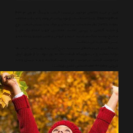
قبل از خرید کالاهای موجود در لیست قیمت بلبرینگ ام وی ام Ball
Bearing Mvm ، ابتدا مشخصات و توضیحات مربوطه را به دقت مطالعه
نموده تا کالا از نظر مشخصات نیاز شما را بر طرف سازد سپس قیمت، نوع
و شرایط گارانتی را بررسی نمائید. همچنین جهت انجام یک خرید
صحیح توصیه میکنیم شرایط خرید و فروش از هایپر خودرو را مطالعه و
سپس اقدام به خرید نمائید.
حتما قبل از خرید کالاهای لیست به تاریخ آخرین به روز رسانی قیمت ها
توجه نمائید و در صورتیکه قیمت کالا به روز نبود، یا از طریق 'پنل
درخواست قیمت' درخواست خود را ثبت فرمائید و یا با پرسنل واحد
فروش Hyper Khodro تماس حاصل فرمائید.
لیست قیمت بلبرینگ ام وی ام
لیست قیمت Ball Bearing Mvm
بلبرینگ ام وی ام
Ball Bearing Mvm
ام وی ام
Mvm
بلبرینگ
Ball Bearing
انتخاب گروه
بلبرینگ Ball Bearing