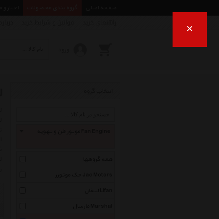
صفحه اصلی
گروه بندی محصولات
اخبار و 
راهنمای خرید
قوانین و شرایط خرید
درباره
×
ورود
ل
انتخاب گروه
ت
موتور فن و تهویه Fan Engine
ا
ش
ل
همه گروهها
ر
جک موتورز Jac Motors
لیفان Lifan
مارشال Marshal