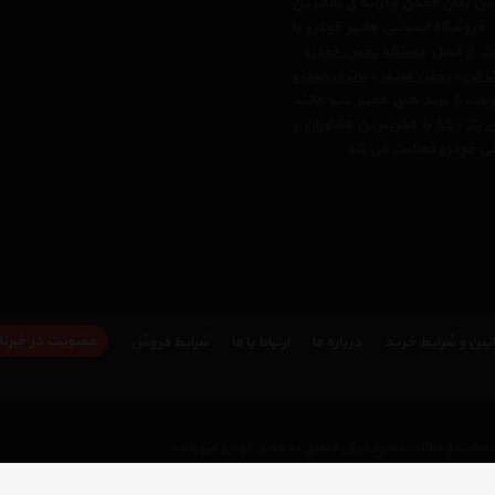
ن زمان ممکن و ارائه ی بالاترین
وشگاه اینترنتی هایپر خودرو با
لت
از قبیل
دستگاه پخش خودرو
،
ک کن
،
روغن موتور
،
باتری خودرو
ت از برند های معتبر دنیا مانند
بنز
،
کیا
با مجربترین مشاوران و
رفی خودرو فعالیت می کند.
عضویت در خبرنا
نین و شرایط خرید
درباره ما
ارتباط با ما
شرایط فروش
سایت و مطالب مندرج در آن متعلق به هایپر خودرو می باشد