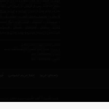
بهترین قیمت روز بازار، تحویل سریع در کمتری
سطح خدمات پس از فروش در ایران می باشد. فر
هدف ارائه جدید ترین
خودرو
و
موتور سیک
کارواش
،
تجهیرات ایمنی خودرو
،
تیغه برف پا
،
سرسیلندر
،
لاستیک
،
لنت ترمز
و دیگر محصولا
کنوود
،
پرستون
،
هیوندای
،
نیسان
،
مرسدس 
کارشناسان در زمینه خودرو و لوازم جانبی و مص
نشانی : ایران، تهران، دفتر مرکزی
ایمیل :
avan.network {at} gmail {dot} com
تلفن :
021 - 00000000
فکس :
021 - 00000000
راهنمای خرید
حفظ حریم خصوصی
قوا
هایپر خودرو
|
کلیه حقوق مادی و معنوی این وب 