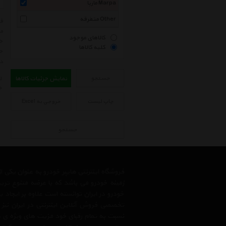
مارپا Marpa
متفرقه Other
مط
کالاهای موجود
خر
کلیه کالاها
حت
در
جستجو
نمایش جزئیات کالاها
ل
م
چاپ لیست
خروجی به Excel
جستجو
فروشگاه اینترنتی هایپر خودرو به عنوان یکی
زمینه خودرو می باشد که با عرضه متنوع تری
خودرو در ایران توانسته است علاوه بر ایجاد
تخصصی فروش آنلاین اینترنتی در ایران نیز
نسبت به تمام رقبای خود مزیت های ویژه ی 