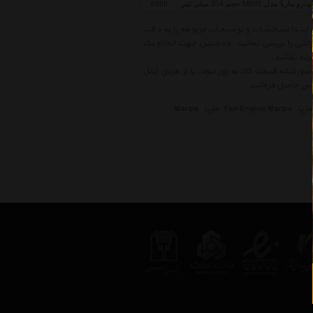
مدل M801 حجم 354 میلی لیتر
8800
ل از خرید کالاهای موجود در لیست قیمت موتور فن و تهویه مارپا Fan Engine Marpa ، ابتدا مشخصات و توضیحات مربوطه را به دقت
ارانتی را بررسی نمائید. همچنین جهت انجام یک
ید نمائید.
ورتیکه قیمت کالا به روز نبود، یا از طریق 'پنل
ارپا
Fan Engine Marpa
مارپا
Marpa