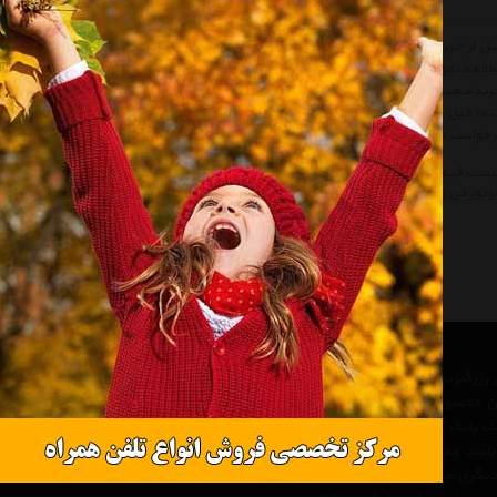
تمیزکننده رادیاتور خودرو مارپا 
قب
العه نموده تا کالا از نظر مشخصات نیاز شما را بر طرف سازد سپس قیمت، نوع و شرایط گ
ید صحیح توصیه میکنیم شرایط خرید و فروش از هایپر خودرو را مطالعه و سپس اقدام به خر
ما قبل از خرید کالاهای لیست به تاریخ آخرین به روز رسانی قیمت ها توجه نمائید و در ص
خواست قیمت' درخواست خود را ثبت فرمائید و یا با پرسنل واحد فروش Hyper Khodro تماس حاصل فرمائید.
یست قیمت موتور فن و تهویه مارپا
لیست قیمت Fan Engine Marpa
موتور فن و تهویه م
وتور فن و تهویه
Fan Engine
 از بزرگترین مرجع های تخصصی در
ن محصولات خودرو و لوازم جانبی
 یک بانک کامل و جامع ، یک مرجع
 باشد وعلاوه بر مزیت های فوق،
دیگری همچون ارائه جدیدترین و