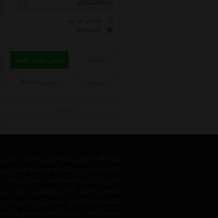
متفرقه Other
کالاهای موجود
کلیه کالاها
جستجو
نمایش جزئیات کالاها
مر
جه
چاپ لیست
خروجی به Excel
حت
در
جستجو
ل
h
فروشگاه اینترنتی هایپر خودرو به عنوان یکی
زمینه خودرو می باشد که با عرضه متنوع تری
خودرو در ایران توانسته است علاوه بر ایجاد
تخصصی فروش آنلاین اینترنتی در ایران نیز
نسبت به تمام رقبای خود مزیت های ویژه ی 
بهترین قیمت روز بازار، تحویل سریع در کمتری