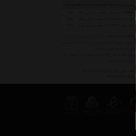
Camshaft And Crankshaft Cart
7286
مدل CTMil0018 مناسب برای پیکان
7334
 مدل CTMil0017 مناسب برای پراید
7333
قبل از خرید کالاهای موجود در لیست قیمت میل لنگ و میل بادامک کارتک Camshaft And Crankshaft Cartech ، ابتدا مشخصات و توضیحات
، نوع و شرایط گارانتی را بررسی نمائید. همچنین
پس اقدام به خرید نمائید.
ورتیکه قیمت کالا به روز نبود، یا از طریق 'پنل
میل لنگ و میل بادامک کارتک
Camshaft And Cr