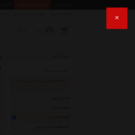
صفحه اصلی
گروه بندی محصولات
اخبار و 
راهنمای خرید
قوانین و شرایط خرید
درباره
×
ورود
انتخاب گروه
h
میل لنگ و میل بادامک Camshaft And Crankshaft
ا
ت
همه گروهها
م
لیفان Lifan
ل
ر
کارتک Cartech
جک موتورز Jac Motors