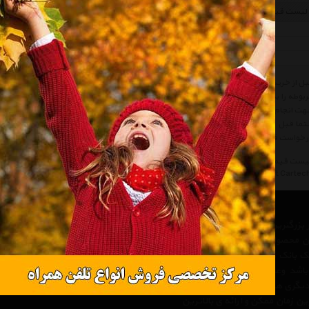
لیست قیمت میل لنگ و میل بادامک کارتک
لیست قیمت ech
میل لنگ مدل CTMil0016 استاندارد مناسب برای پژو 405
میل لنگ 
میل لنگ
بوطه را به دقت مطالعه نموده تا کالا از نظر مشخصات نیاز شما را بر طرف سازد سپس قیمت
ت انجام یک خرید صحیح توصیه میکنیم شرایط خرید و فروش از هایپر خودرو را مطالعه و س
ما قبل از خرید کالاهای لیست به تاریخ آخرین به روز رسانی قیمت ها توجه نمائید و در ص
خواست قیمت' درخواست خود را ثبت فرمائید و یا با پرسنل واحد فروش Hyper Khodro تماس حاصل فرمائید.
یست قیمت میل لنگ و میل بادامک کارتک
لیست قیمت Camshaft And Crankshaft Cartech
Camshaft And Crankshaft Cartec
کارتک
Cartech
میل لنگ و میل بادامک
ankshaft
 از بزرگترین مرجع های تخصصی در
ن محصولات خودرو و لوازم جانبی
 یک بانک کامل و جامع ، یک مرجع
 باشد وعلاوه بر مزیت های فوق،
دیگری همچون ارائه جدیدترین و
ن زمان ممکن و ارائه ی بالاترین