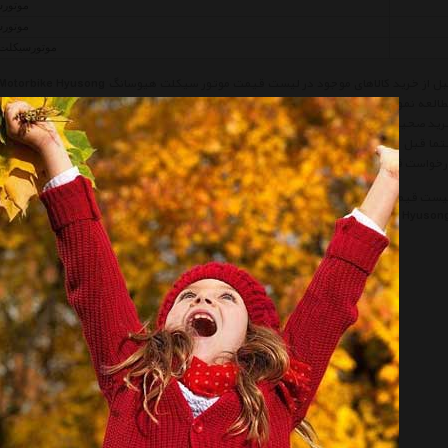
موتورسیکل
موتورسیکل
موتورسیکلت هیوسانگ م
العه نموده تا کالا از نظر مشخصات نیاز شما را بر طرف سازد سپس قیمت، نوع و شرایط گ
ید صحیح توصیه میکنیم شرایط خرید و فروش از هایپر خودرو را مطالعه و سپس اقدام به خر
ما قبل از خرید کالاهای لیست به تاریخ آخرین به روز رسانی قیمت ها توجه نمائید و در ص
خواست قیمت' درخواست خود را ثبت فرمائید و یا با پرسنل واحد فروش Hyper Khodro تماس حاصل فرمائید.
یست قیمت موتور سیکلت هیوسانگ
لیست قیمت Motorbike Hyusong
موتور سیکلت 
Hyuson
موتور سیکلت
Motorbike