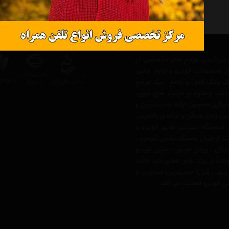
 از بزرگترین مرجع های تخصصی در
ن محصولات خودرو و لوازم جانبی
 یک بانک کامل و جامع ، یک مرجع
 باشد وعلاوه بر مزیت های فوق،
دیگری همچون ارائه جدیدترین و
ن زمان ممکن و ارائه ی بالاترین
وشگاه اینترنتی هایپر خودرو با
لت
از قبیل
دستگاه پخش خودرو
،
ک کن
،
روغن موتور
،
باتری خودرو
ت از برند های معتبر دنیا مانند
بنز
،
کیا
با مجربترین مشاوران و
رفی خودرو فعالیت می کند.