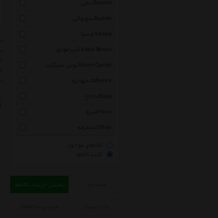
بنلی Benelli
سوزوکی Suzuki
وسپا Vespa
کبیر موتور Kabir Motor
مط
خر
نوین سیکلت Novin Cyclet
حت
در
جهانرو Jahanro
باجاج Bajaj
ل
g
هیرو Hero
متفرقه Other
کالاهای موجود
کلیه کالاها
جستجو
نمایش جزئیات کالاها
چاپ لیست
خروجی به Excel