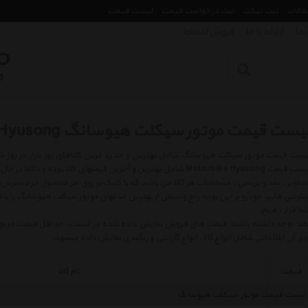
مقالات
ثبت تیکت
ثبت درخواست قیمت
لیست قیمت
 ما
ارتباط با ما
فروش اقساط
یست قیمت موتور سیکلت هیوسانگ Motorbike Hyusong
لیست قیمت Motorbike Hyusong شامل بهترین و آخرین قیمتهای کالا بوده
صاویر ، نقد و بررسی ، مشخصات هر کالا می باشد که با کلیک بر روی هر محصول در دسترس 
ینترنتی هایپر خودرو بر این بوده رنج وسیعی از بهترین مدلهای موتور سیکلت هیوسانگ را با
ما قرار دهیم.
طفا توجه داشته باشید قیمت های فروش نمایش داده شده در لیست، حداقل قیمت مربوط به 
وی آن اطلاعاتی شامل انواع کالا، انواع گارانتی و رنگبندی نمایش داده میشود.
قیمت
نام کالا
لیست قیمت موتور سیکلت هیوسانگ