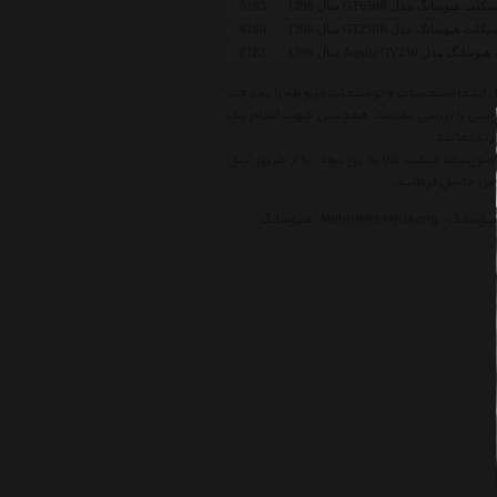
ت هیوسانگ مدل GT650R سال 1396
8183
ت هیوسانگ مدل GT250R سال 1396
8180
دل Aquila GV250 سال 1396
8182
قبل از خرید کالاهای موجود در لیست قیمت موتور سیکلت هیوسانگ Motorbike Hyusong ، ابتدا مشخصات و توضیحات مربوطه را به دقت
ارانتی را بررسی نمائید. همچنین جهت انجام یک
ید نمائید.
ورتیکه قیمت کالا به روز نبود، یا از طریق 'پنل
هیوسانگ
Motorbike Hyusong
هیوسانگ