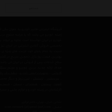
جستجو
فروشگاه اینترنتی هایپر خودرو به عنوان یکی
زمینه خودرو می باشد که با عرضه متنوع تری
خودرو در ایران توانسته است علاوه بر ایجاد
تخصصی فروش آنلاین اینترنتی در ایران نیز
نسبت به تمام رقبای خود مزیت های ویژه ی 
بهترین قیمت روز بازار، تحویل سریع در کمتری
سطح خدمات پس از فروش در ایران می باشد. فر
هدف ارائه جدید ترین
خودرو
و
موتور سیک
کارواش
،
تجهیرات ایمنی خودرو
،
تیغه برف پا
،
سرسیلندر
،
لاستیک
،
لنت ترمز
و دیگر محصولا
کنوود
،
پرستون
،
هیوندای
،
نیسان
،
مرسدس 
کارشناسان در زمینه خودرو و لوازم جانبی و مص
نشانی : ایران، تهران، دفتر مرکزی
ایمیل :
avan.network {at} gmail {dot} com