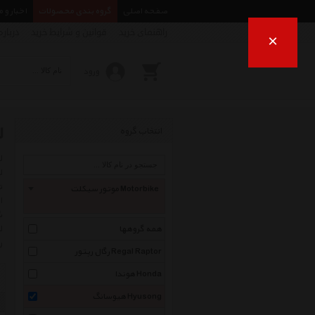
صفحه اصلی
گروه بندی محصولات
اخبار و 
راهنمای خرید
قوانین و شرایط خرید
درباره
×
ورود
ل
انتخاب گروه
ت
موتور سیکلت Motorbike
ا
ش
ل
همه گروهها
ر
رگال رپتور Regal Raptor
هوندا Honda
هیوسانگ Hyusong