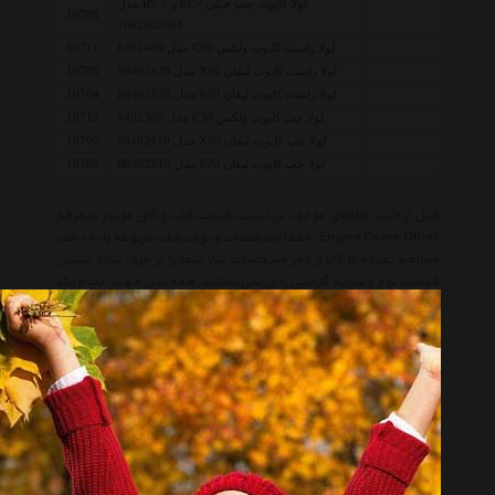
لولا کاپوت چپ جیلی EC7 و RV 7 مدل
10708
1062002604
لولا راست کاپوت ولکس C30 مدل 8402400
10711
لولا راست کاپوت لیفان X60 مدل S8402420
10705
لولا راست کاپوت لیفان 620 مدل B8402620
10704
لولا چپ کاپوت ولکس C30 مدل 8402300
10712
لولا چپ کاپوت لیفان X60 مدل S8402410
10706
لولا چپ کاپوت لیفان 620 مدل B8402610
10703
قبل از خرید کالاهای موجود در لیست قیمت قاب و کاور موتور متفرقه
Engine Cover Other ، ابتدا مشخصات و توضیحات مربوطه را به دقت
مطالعه نموده تا کالا از نظر مشخصات نیاز شما را بر طرف سازد سپس
قیمت، نوع و شرایط گارانتی را بررسی نمائید. همچنین جهت انجام یک
خرید صحیح توصیه میکنیم شرایط خرید و فروش از هایپر خودرو را
مطالعه و سپس اقدام به خرید نمائید.
حتما قبل از خرید کالاهای لیست به تاریخ آخرین به روز رسانی قیمت ها
توجه نمائید و در صورتیکه قیمت کالا به روز نبود، یا از طریق 'پنل
درخواست قیمت' درخواست خود را ثبت فرمائید و یا با پرسنل واحد
فروش Hyper Khodro تماس حاصل فرمائید.
لیست قیمت قاب و کاور موتور متفرقه
لیست قیمت Engine Cover Other
قاب و کاور موتور متفرقه
Engine Cover Other
متفرقه
Other
قاب و کاور موتور