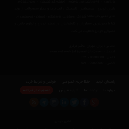
کارواش
،
تجهیرات ایمنی خودرو
،
تیغه برف پاک کن
،
روغن موتور
،
باتری خودرو
،
سرسیلندر
،
لاستیک
،
لنت ترمز
و دیگر محصولات از برند
های معتبر دنیا مانند
کنوود
،
پرستون
،
هیوندای
،
نیسان
،
مرسدس بنز
،
کیا
با مجربترین مشاوران و کارشناسان در زمینه خودرو و لوازم جانبی و
مصرفی خودرو فعالیت می کند.
نشانی : ایران، تهران، دفتر مرکزی
ایمیل :
avan.network {at} gmail {dot} com
تلفن :
021 - 00000000
فکس :
021 - 00000000
راهنمای خرید
حفظ حریم خصوصی
قوانین و شرایط خرید
عضویت در خبرنامه
درباره ما
ارتباط با ما
شرایط فروش
هایپر خودرو