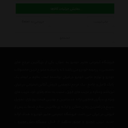
نمایش جزئیات کالاها
چاپ لیست
خروجی به Excel
جستجو
فروشگاه اینترنتی هایپر خودرو به عنوان یکی از بزرگترین مرجع های
تخصصی در زمینه خودرو می باشد که با عرضه متنوع ترین محصولات
خودرو و لوازم جانبی خودرو در ایران توانسته است علاوه بر ایجاد یک
بانک کامل و جامع ، یک مرجع تخصصی فروش آنلاین اینترنتی در ایران
نیز باشد وعلاوه بر مزیت های فوق، نسبت به تمام رقبای خود مزیت های
ویژه ی دیگری همچون ارائه جدیدترین و بهترین قیمت روز بازار، تحویل
سریع در کمترین زمان ممکن و ارائه ی بالاترین سطح خدمات پس از
فروش در ایران می باشد. فروشگاه اینترنتی هایپر خودرو با هدف ارائه
جدید ترین
خودرو
و
موتور سیکلت
از قبیل
دستگاه پخش خودرو
،