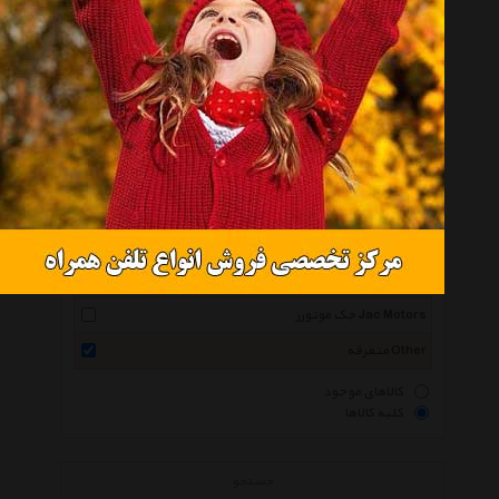
Engine Cover
انتخاب گروه
قاب و کاور موتور Engine Cover
همه گروهها
لیفان Lifan
ام وی ام Mvm
جک موتورز Jac Motors
متفرقه Other
کالاهای موجود
کلیه کالاها
جستجو