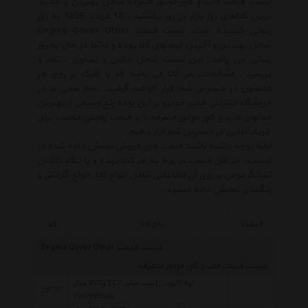
لیست قیمت قاب و کاور موتور متفرقه شامل بهترین و جدید
ترین کالاهای روز بازار در روز یکشنبه , 18 مرداد 1405 به روز
رسانی گردیده است. لیست قیمت Engine Cover Other
شامل بهترین و آخرین قیمتهای کالا بوده و دائما در حال به روز
رسانی می باشد. این لیست شامل عکس و تصاویر ، نقد و
بررسی ، مشخصات هر کالا می باشد که با کلیک بر روی هر
محصول در دسترس شما قرار خواهد گرفت. تمام سعی ما در
فروشگاه اینترنتی هایپر خودرو بر این بوده رنج وسیعی از بهترین
مدلهای قاب و کاور موتور متفرقه را با قیمت رقابتی مناسب برای
خرید آنلاین در دسترس شما قرار دهیم.
لطفا توجه داشته باشید قیمت های فروش نمایش داده شده در
لیست، حداقل قیمت مربوط به هر کالا بوده و با نگاه داشتن
نشانگر موس بر روی آن اطلاعاتی شامل انواع کالا، انواع گارانتی و
رنگبندی نمایش داده میشود.
قیمت
نام کالا
کد
لیست قیمت Engine Cover Other
لیست قیمت قاب و کاور موتور متفرقه
لولا کاپوت راست جیلی EC7 وRV7 مدل
10707
1062002606